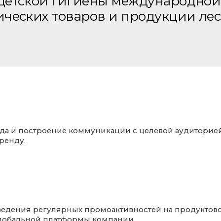
 детской гигиены международной
нических товаров и продукции л
да и построение коммуникации с целевой аудиторие
ренду.
дения регулярных промоактивностей на продуктовом 
лобальной платформы компании.