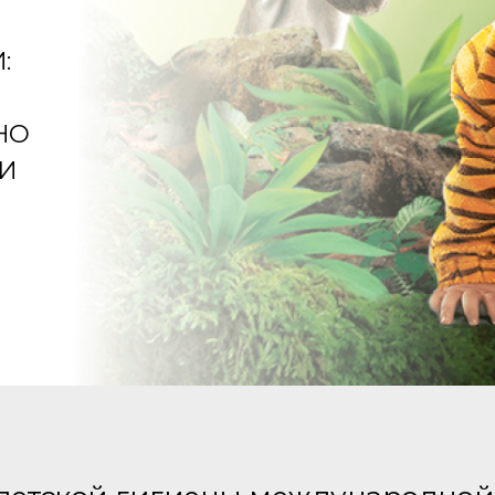
:
НО
И