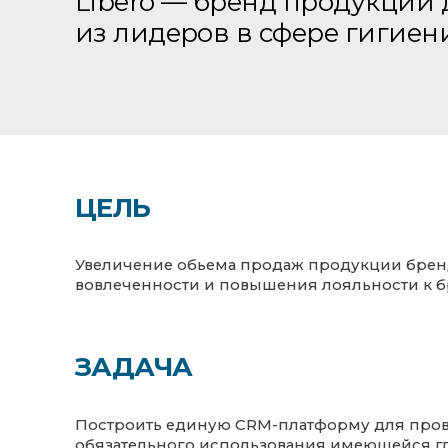
Libero — бренд продукции
из лидеров в сфере гигие
ЦЕЛЬ
Увеличение обьема продаж продукции брен
вовлеченности и повышения лояльности к б
ЗАДАЧА
Построить единую CRM-платформу для прове
обязательного использования имеющейся г