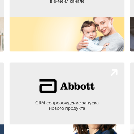
в
е-мейл канале
CRM сопровождение запуска
нового продукта