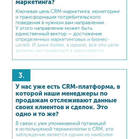
маркетинга?
Ключевая цель CRM-маркетинга: мониторинг
и трансформация потребительского
поведения в нужном вам направлении.
У этого направления может быть
единственный вектор — достижение
определенных маркетинговых и бизнес-
целей. И даже более, в идеале, все эти цели
должны настраиваться в зависимости
от четкой сегментации, выявления
потенциала и ценности различных
потребительских групп. Благодаря
существующим технологиям мы можем
3.
почти неограниченно увеличивать количество
сегментов и обеспечивать рост
У нас уже есть CRM-платформа, в
их релевантности и экономической
которой наши менеджеры по
эффективности, максимально
продажам отслеживают данные
персонализируя коммуникации. Здесь
мы переходим от традиционного понятия
своих клиентов и сделок. Это
сегментации, вводя в процесс персональный
одно и то же?
профайл потребителя.
В связи с уже упоминаемой путаницей
в используемой терминологии о CRM, это
заблуждение является одним из наиболее