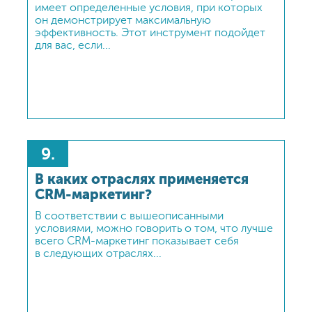
имеет определенные условия, при которых
при помощи бонусных механик (программы
он демонстрирует максимальную
лояльности) или стимулировать
эффективность. Этот инструмент подойдет
эмоциональную вовлеченность (через brand
для вас, если...
engagement).
9.
В каких отраслях применяется
CRM-маркетинг?
В соответствии с вышеописанными
условиями, можно говорить о том, что лучше
всего CRM-маркетинг показывает себя
в следующих отраслях...