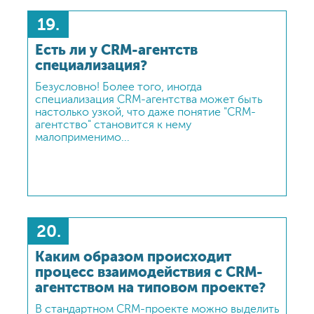
по сравнению с креативными решениями
рекламной индустрии, более универсальны
19.
и кастомизированы, что позволяет
с легкостью переносить их из одной
Есть ли у CRM-агентств
индустрии на другую. Зато возможные
различия в бизнес-процессах заказчиков
специализация?
здесь играют куда большую роль.
Безусловно! Более того, иногда
специализация CRM-агентства может быть
настолько узкой, что даже понятие "CRM-
агентство" становится к нему
малоприменимо...
20.
Каким образом происходит
процесс взаимодействия с CRM-
агентством на типовом проекте?
В стандартном CRM-проекте можно выделить