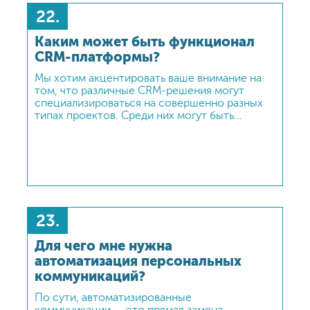
и триггеров, сегментацию, определение
22.
мотивации и ведение коммуникации
с клиентами. В такой платформе очень важно
наличие развитых и понятных интерфейсов,
Каким может быть функционал
позволяющих интегрировать необходимые
CRM-платформы?
коммуникационные каналы (сайт, SMS,
горячую линию, мобильное приложение,
Мы хотим акцентировать ваше внимание на
email и др.) и инструменты или уже
том, что различные CRM-решения могут
использующиеся у заказчика CRM- или ERP-
специализироваться на совершенно разных
возможности.
типах проектов. Среди них могут быть...
23.
Для чего мне нужна
автоматизация персональных
коммуникаций?
По сути, автоматизированные