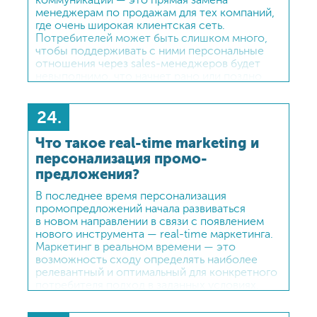
коммуникации — это прямая замена
менеджерам по продажам для тех компаний,
где очень широкая клиентская сеть.
Потребителей может быть слишком много,
чтобы поддерживать с ними персональные
отношения через sales-менеджеров будет
невыполнимо, что начнет рано или поздно
сказываться на продажах.
24.
Что такое real-time marketing и
персонализация промо-
предложения?
В последнее время персонализация
промопредложений начала развиваться
в новом направлении в связи с появлением
нового инструмента — real-time маркетинга.
Маркетинг в реальном времени — это
возможность сходу определять наиболее
релевантный и оптимальный для конкретного
потребителя подход в заданных условиях.
Этот инструмент подбирает самый
подходящий для вашего потребителя оффер,