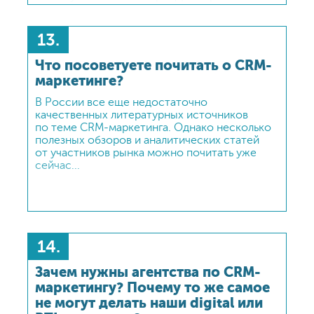
и примените к этой цифре среднюю
маржинальность вашего бизнеса. Какую
прибыль вам принесет ваш средний клиент?
13.
Далее, ограничиваясь этой прибылью
выделите часть, которую вы готовы выделить
Что посоветуете почитать о CRM-
или даже вернуть этому потребителю
маркетинге?
(в случае мотивационных программ). Это
и есть персональный бюджет на CRM-
В России все еще недостаточно
коммуникации. Осталось умножить его
качественных литературных источников
на потенциальный объем базы — и примерный
по теме CRM-маркетинга. Однако несколько
бюджет годового проекта перед вами. И,
полезных обзоров и аналитических статей
конечно, затем его можно попробовать
от участников рынка можно почитать уже
разделить на постоянные и переменные
сейчас...
издержки.
14.
Зачем нужны агентства по CRM-
маркетингу? Почему то же самое
не могут делать наши digital или