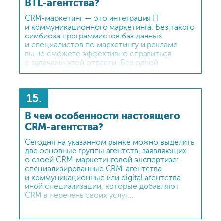
BTL-агентства?
CRM-маркетинг — это интеграция IT
и коммуникационного маркетинга. Без такого
симбиоза программистов баз данных
и специалистов по маркетингу и рекламе
вы не сможете эффективно справиться
с задачами этой отрасли. Без одной
из сторон проект неизбежно ждет
отсутствие баланса и дальнейшая неудача.
Хорошие IT-разработчики не помогут вам
15.
в создании маркетинговых стратегий, равно
как и специалисты по рекламе не предложат
В чем особенности настоящего
вам свое понимание архитектуры баз данных.
А специализированные CRM-агентства
CRM-агентства?
именно этим и занимаются, полноценно
Сегодня на указанном рынке можно выделить
взаимодействуя с потребителями на основе
две основные группы агентств, заявляющих
трекинга персональных данных.
о своей CRM-маркетинговой экспертизе:
специализированные CRM-агентства
и коммуникационные или digital агентства
иной специализации, которые добавляют
CRM в перечень своих услуг...