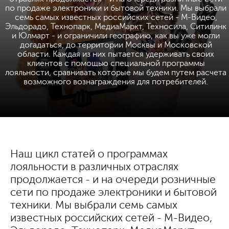
по продаже электроники и бытовой техники. Мы выбрали
семь самых известных российских сетей - М-Видео,
Эльдорадо, Технопарк, МедиаМаркт, Техносила, Ситилинк
и Юлмарт - и ограничили географию, как вы уже могли
догадаться, до территории Москвы и Московской
области. Каждая из них пытается удерживать своих
клиентов с помощью специальной программы
лояльности, сравнивать которые мы будем путем расчета
возможного вознаграждения для потребителей.
Наш цикл статей о программах
лояльности в различных отраслях
продолжается - и на очереди розничные
сети по продаже электроники и бытовой
техники. Мы выбрали семь самых
известных российских сетей - М-Видео,