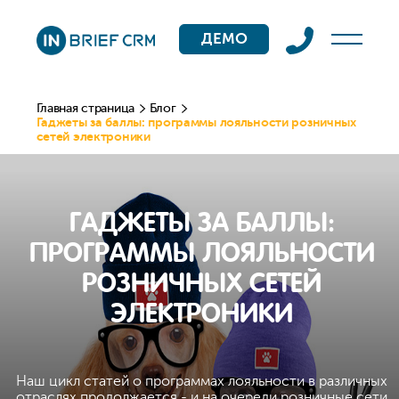
ДЕМО
Главная страница
Блог
Гаджеты за баллы: программы лояльности розничных
сетей электроники
ГАДЖЕТЫ ЗА БАЛЛЫ:
ПРОГРАММЫ ЛОЯЛЬНОСТИ
РОЗНИЧНЫХ СЕТЕЙ
ЭЛЕКТРОНИКИ
Наш цикл статей о программах лояльности в различных
отраслях продолжается - и на очереди розничные сети