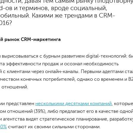
идности, давая тем самым рынку плодотворн
d-ов и терминов, вроде социальный,
мобильный. Какими же трендами в CRM-
016?
кий рынок CRM-маркетинга
вырисовываться с бурным развитием digital-технологий: б
та эффективности продаж и осознал необходимость
 с клиентами через онлайн-каналы. Первыми адептами ста
ичеством конечных потребителей, однако со временем и B
а отношений.
ии представлен
несколькими десятками компаний
, которы
м отношений (39%), либо предлагают его в качестве одно
ми агентства видят стратегическое планирование, разработк
60%
считают их своими сильными сторонами.