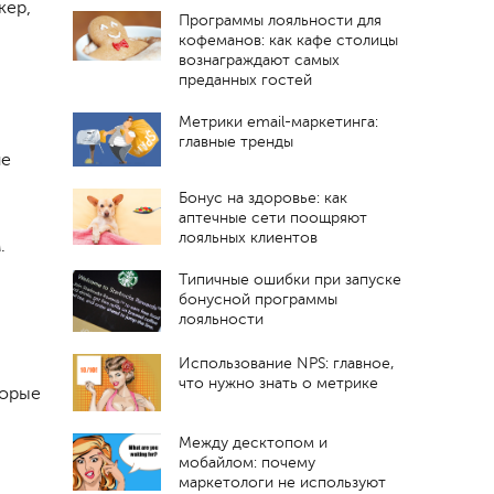
кер,
Программы лояльности для
кофеманов: как кафе столицы
вознаграждают самых
преданных гостей
Метрики email-маркетинга:
главные тренды
ие
Бонус на здоровье: как
аптечные сети поощряют
лояльных клиентов
.
Типичные ошибки при запуске
бонусной программы
лояльности
Использование NPS: главное,
что нужно знать о метрике
торые
Между десктопом и
мобайлом: почему
маркетологи не используют