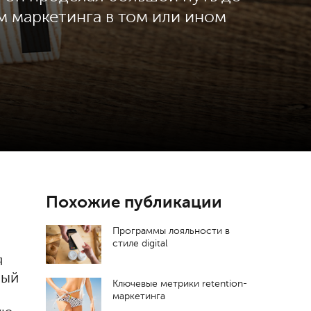
м маркетинга в том или ином
Похожие публикации
Программы лояльности в
стиле digital
я
ный
Ключевые метрики retention-
маркетинга