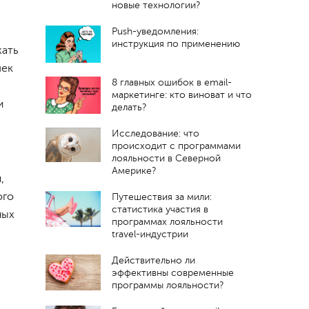
новые технологии?
Push-уведомления:
инструкция по применению
жать
чек
8 главных ошибок в email-
маркетинге: кто виноват и что
и
делать?
Исследование: что
происходит с программами
лояльности в Северной
Америке?
,
ого
Путешествия за мили:
статистика участия в
ных
программах лояльности
travel-индустрии
Действительно ли
эффективны современные
программы лояльности?