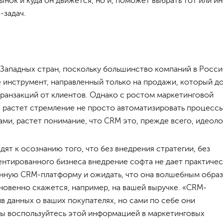
нок и куда он движется, но и, поможет выбрать тот или и
-задач.
Западных стран, поскольку большинство компаний в Росси
 инструмент, направленный только на продажи, который д
 транзакций от клиентов. Однако с ростом маркетинговой
 растет стремление не просто автоматизировать процессы
ми, растет понимание, что CRM это, прежде всего, идеоло
ят к осознанию того, что без внедрения стратегии, без
нтированного бизнеса внедрение софта не дает практиче
ванную CRM-платформу и ожидать, что она волшебным обра
новенно скажется, например, на вашей выручке. «CRM-
 данных о ваших покупателях, но сами по себе они
вы воспользуйтесь этой информацией в маркетинговых