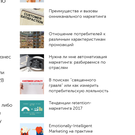
ую
Преимущества и вызовы
омниканального маркетинга
Отношение потребителей к
различным характеристикам
промоакций
изнес
Нужна ли мне автоматизация
маркетинга: разбираемся по
отраслям
ли
2B
В поисках “священного
грааля” или как измерить
потребительскую лояльность
Тенденции retention-
е либо
маркетинга 2017
й
у
Emotionally-Intelligent
Marketing на практике