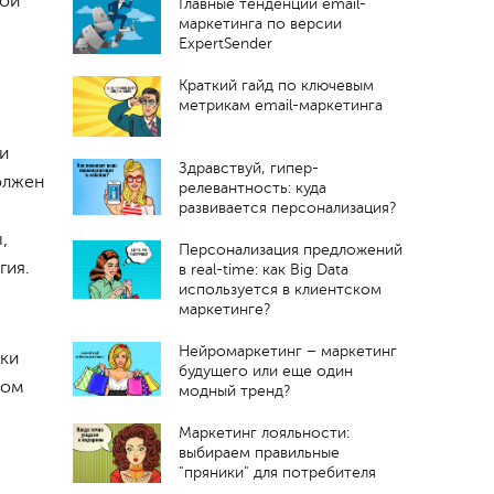
ной
Главные тенденции email-
маркетинга по версии
ExpertSender
Краткий гайд по ключевым
метрикам email-маркетинга
и
Здравствуй, гипер-
олжен
релевантность: куда
развивается персонализация?
,
Персонализация предложений
гия.
в real-time: как Big Data
используется в клиентском
маркетинге?
Нейромаркетинг – маркетинг
ски
будущего или еще один
зом
модный тренд?
Маркетинг лояльности:
выбираем правильные
"пряники" для потребителя