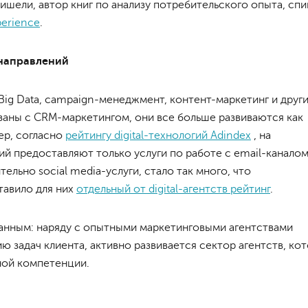
шели, автор книг по анализу потребительского опыта, спи
perience
.
направлений
 Big Data, campaign-менеджмент, контент-маркетинг и друг
аны с CRM-маркетингом, они все больше развиваются как
ер, согласно
рейтингу digital-технологий Adindex
, на
й предоставляют только услуги по работе с email-каналом
льно social media-услуги, стало так много, что
тавило для них
отдельный от digital-агентств рейтинг
.
анным: наряду с опытными маркетинговыми агентствами
 задач клиента, активно развивается сектор агентств, ко
ной компетенции.