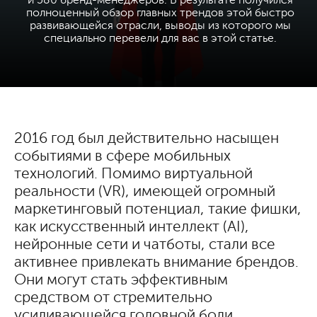
и 580 бренд-менеджеров. В результате получился
полноценный обзор главных трендов этой быстро
развивающейся отрасли, выводы из которого мы
специально перевели для вас в этой статье.
2016 год был действительно насыщен
событиями в сфере мобильных
технологий. Помимо виртуальной
реальности (VR), имеющей огромный
маркетинговый потенциал, такие фишки,
как искусственный интеллект (AI),
нейронные сети и чатботы, стали все
активнее привлекать внимание брендов.
Они могут стать эффективным
средством от стремительно
усиливающейся головной боли